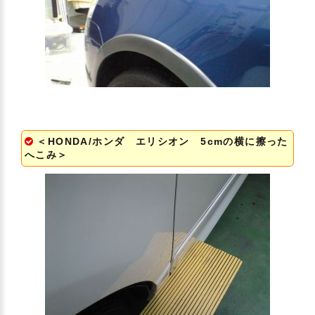
＜HONDA/ホンダ エリシオン 5cmの横に擦った
へこみ＞